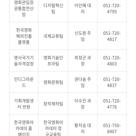
영화관입장
디지털혁신
이인혜 대
051-720-
권통합전산
팀
리
4795
망
한국영화
신도원 주
051-720-
해외진출
국제교류팀
임
4817
플랫폼
영사국가기
영화기술인
최정곤 과
051-720-
술자격검정
프라팀
장
4803
인디그라운
권다솜 주
051-720-
영화문화팀
드
임
4837
기획개발센
이수진 과
051-720-
창작제작팀
터 씬원
장
4776
한국영화아
한국영화아
황치승 대
051-750-
카데미 홈
카데미 정
리
8407
페이지
규교육팀