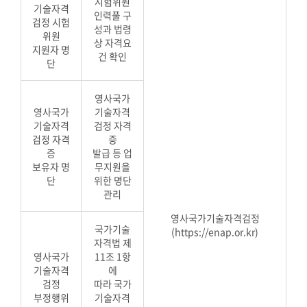
시험위원
기술자격
인력풀 구
검정 시험
성과 법령
위원
상 자격요
지원자 명
건 확인
단
영사국가
영사국가
기술자격
기술자격
검정 자격
검정 자격
증
증
발급 등 업
보유자 명
무지원을
단
위한 명단
관리
영사국가기술자격검정
국가기술
(https://enap.or.kr)
자격법 제
영사국가
11조 1항
기술자격
에
검정
따라 국가
부정행위
기술자격