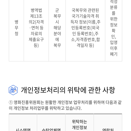
적성
분류
병역법
군
국복무와 관련된
를
제13조
복무
국가기술자격 취
위한
병
의2(자격
시
득자 정보(이름,주
정보
무
·면허 등
해당
민등록번호(외국
확
청
자료의
분야
인 등록번호),주
인,
제출요구
에
소,자격증번호,합
입영
등)
복무
격일자 등)
이후
폐기
개인정보처리의 위탁에 관한 사항
① 영화진흥위원회는 원활한 개인정보 업무처리를 위하여 다음과 같
이 개인정보 처리업무를 위탁하고 있습니다.
위탁하는
개인정보
시스템명
수탁업체명
연락처