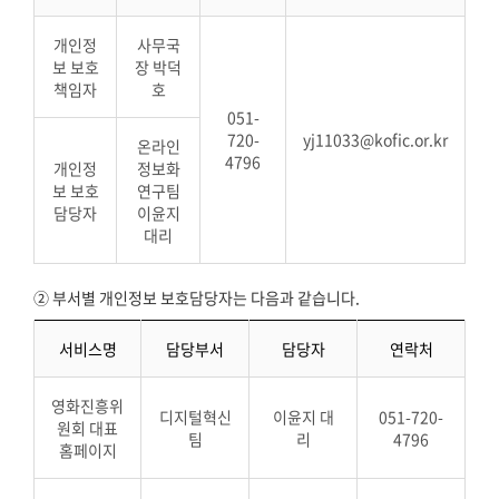
개인정
사무국
보 보호
장 박덕
책임자
호
051-
720-
yj11033@kofic.or.kr
온라인
4796
개인정
정보화
보 보호
연구팀
담당자
이윤지
대리
② 부서별 개인정보 보호담당자는 다음과 같습니다.
서비스명
담당부서
담당자
연락처
영화진흥위
디지털혁신
이윤지 대
051-720-
원회 대표
팀
리
4796
홈페이지