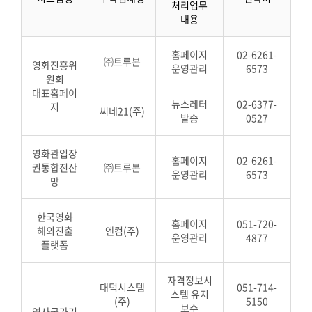
처리업무
내용
홈페이지
02-6261-
㈜트루본
영화진흥위
운영관리
6573
원회
대표홈페이
뉴스레터
02-6377-
지
씨네21(주)
발송
0527
영화관입장
홈페이지
02-6261-
권통합전산
㈜트루본
운영관리
6573
망
한국영화
홈페이지
051-720-
해외진출
엔컴(주)
운영관리
4877
플랫폼
자격정보시
대덕시스템
051-714-
스템 유지
(주)
5150
보수
영사국가기