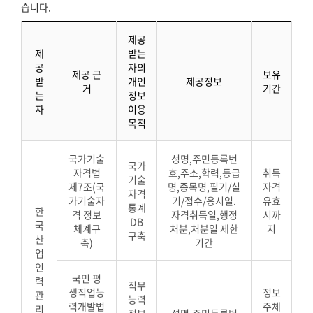
습니다.
제공
제
받는
공
자의
제공 근
보유
받
개인
제공정보
거
기간
는
정보
자
이용
목적
국가기술
성명,주민등록번
국가
자격법
호,주소,학력,등급
취득
기술
제7조(국
명,종목명,필기/실
자격
자격
가기술자
기/접수/응시일.
유효
통계
한
격 정보
자격취득일,행정
시까
DB
국
체계구
처분,처분일 제한
지
구축
산
축)
기간
업
인
국민 평
력
직무
생직업능
정보
관
능력
력개발법
주체
리