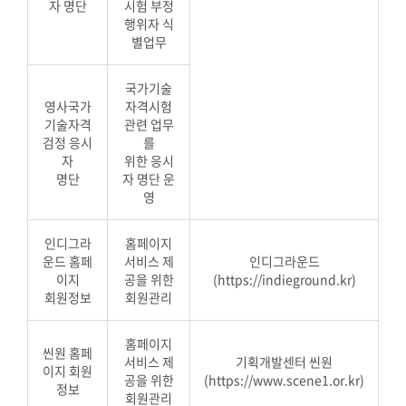
자 명단
시험 부정
행위자 식
별업무
국가기술
영사국가
자격시험
기술자격
관련 업무
검정 응시
를
자
위한 응시
명단
자 명단 운
영
인디그라
홈페이지
운드 홈페
서비스 제
인디그라운드
이지
공을 위한
(https://indieground.kr)
회원정보
회원관리
홈페이지
씬원 홈페
서비스 제
기획개발센터 씬원
이지 회원
공을 위한
(https://www.scene1.or.kr)
정보
회원관리