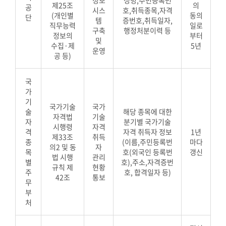
정보
성명,주민등록번
제25조
의
공
시스
호,취득종목,자격
(개인별
동의
단
템
증번호,취득일자,
직무능력
일로
구축
행정처분이력 등
정보의
부터
및
수집·제
5년
운영
공 등)
국
가
기
국가기술
국가
술
해당 종목에 대한
자격법
기술
자
분기별 국가기술
시행령
자격
격
자격 취득자 정보
1년
제33조
취득
종
(이름,주민등록번
마다
의2 및 동
자
목
호(외국인 등록번
갱신
법 시행
관리
별
호),주소,자격증번
규칙 제
현황
주
호, 합격일자 등)
42조
통보
무
부
처