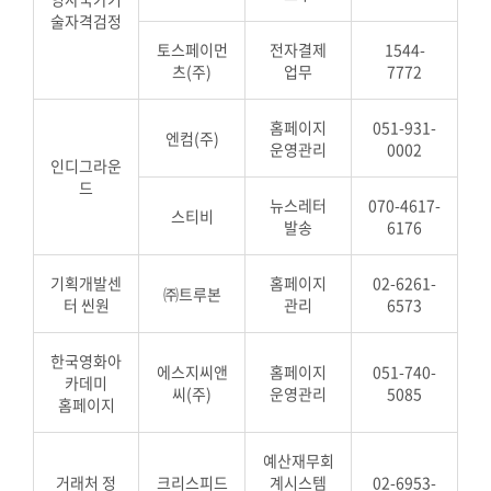
술자격검정
토스페이먼
전자결제
1544-
츠(주)
업무
7772
홈페이지
051-931-
엔컴(주)
운영관리
0002
인디그라운
드
뉴스레터
070-4617-
스티비
발송
6176
기획개발센
홈페이지
02-6261-
㈜트루본
터 씬원
관리
6573
한국영화아
에스지씨앤
홈페이지
051-740-
카데미
씨(주)
운영관리
5085
홈페이지
예산재무회
거래처 정
크리스피드
계시스템
02-6953-