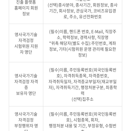
진출 플랫폼
(선택)종사분야, 종사기간, 회원정보, 종사
홈페이지 회원
기간, 회사정보, 관심국가, 코비즈유입경
정보
로, 주소, 유선전화번호
(필수)이름, 핸드폰 번호, E-Mail, 직장주
영사국가기술
소, 학력정보, 경력사항, 직장명
자격검정
*위촉 해당자(별도 수집):주민번호, 계좌
시험위원 지원
정보, 기타(시험위원 운영 관리에 필요한
자 명단
정보)
(필수)이름, 주민등록번호(외국인등록번
영사국가기술
호), 자격취득종목, 자격증번호,
자격검정 자격
자격취득일자, 자격증교부일자(재교부일
증
자), 자격취득기간, 행정처분구분, 최종학
보유자 명단
력
(선택)집주소
영사국가기술
(필수)이름, 주민등록번호(외국인등록번
자격검정
호), 시험종목, 회차,
부정행위자 명
행정처분 내용 및 기간, 부정유형, 수험번