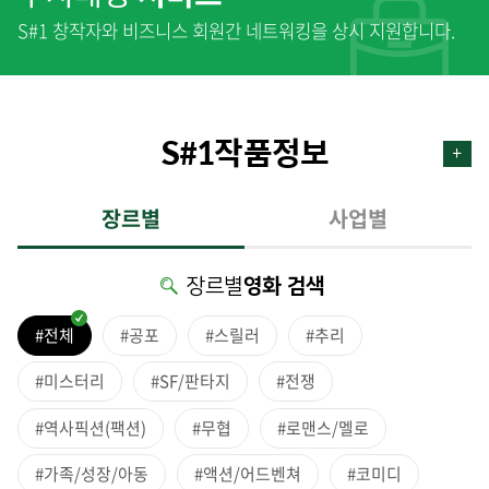
S#1 창작자와 비즈니스 회원간 네트워킹을 상시 지원합니다.
S#1작품정보
장르별
사업별
장르별
영화 검색
#전체
#공포
#스릴러
#추리
#미스터리
#SF/판타지
#전쟁
#역사픽션(팩션)
#무협
#로맨스/멜로
#가족/성장/아동
#액션/어드벤쳐
#코미디