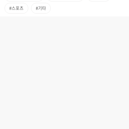
#스포츠
#기타
문경, 가은
메인작가 : 신동일
구분 : 1단계 트리트먼트 개발지원
년도 : 2021년
수상 : -
수시매칭 서비스 신청